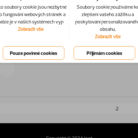
to soubory cookie jsou nezbytné
Soubory cookie používáme k
o fungování webových stránek a
zlepšení vašeho zážitku a
elze je v našich systémech vyp
poskytování personalizovanéh
Zobrazit vše
obsahu.
Zobrazit vše
.2
Copyright © 2024 Jost