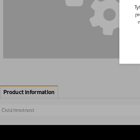
Ty
pr
n
Product information
Čistá hmotnost