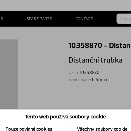
RS
SPARE PARTS
CONTACT
10358870 - Distan
Distanční trubka
Číslo
10358870
Specifikace
L 55mm
Tento web používá soubory cookie
Pouze povinné cookies
Všechny soubory cookie