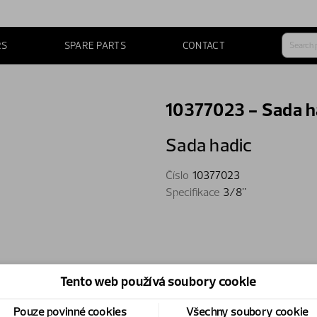
RS
SPARE PARTS
CONTACT
10377023 - Sada h
Sada hadic
Číslo
10377023
Specifikace
3/8"
Tento web používá soubory cookie
Pouze povinné cookies
Všechny soubory cookie
2.0