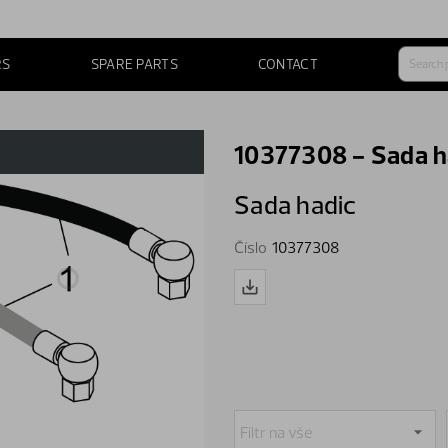
RS
SPARE PARTS
CONTACT
10377308 - Sada h
Sada hadic
Číslo
10377308