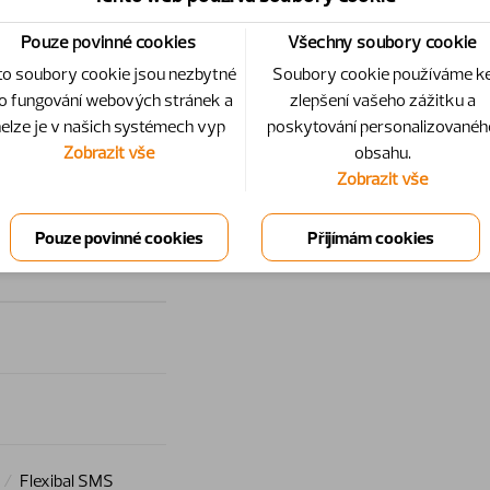
Pouze povinné cookies
Všechny soubory cookie
7
5044130
2
to soubory cookie jsou nezbytné
Soubory cookie používáme k
o fungování webových stránek a
zlepšení vašeho zážitku a
elze je v našich systémech vyp
poskytování personalizovanéh
Zobrazit vše
obsahu.
Zobrazit vše
Flexibal SMS