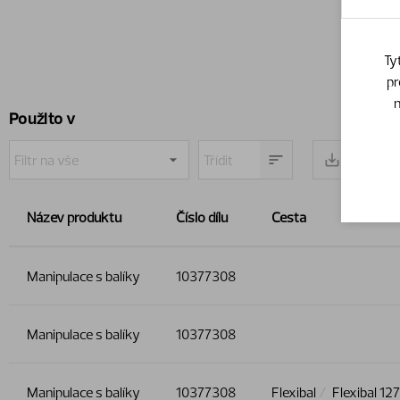
Ty
pr
n
Použito v
Název produktu
Číslo dílu
Cesta
Manipulace s balíky
10377308
Manipulace s balíky
10377308
Manipulace s balíky
10377308
Flexibal
Flexibal 127