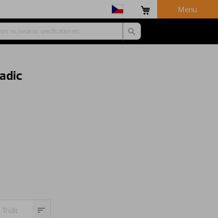
Menu
adic