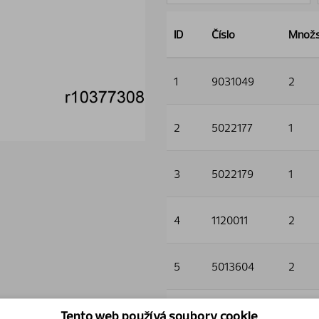
ID
Číslo
Množs
1
9031049
2
2
5022177
1
3
5022179
1
4
1120011
2
5
5013604
2
6
5044127
2
Tento web používá soubory cookie