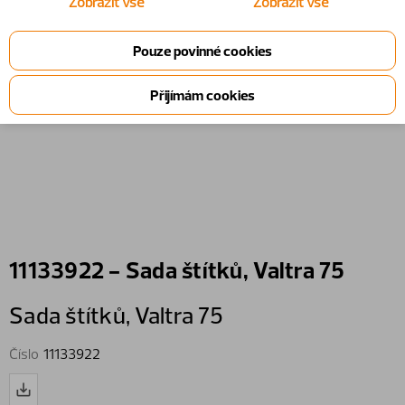
Zobrazit vše
Zobrazit vše
11133922 - Sada štítků, Valtra 75
Sada štítků,​ Valtra 75
Číslo
11133922