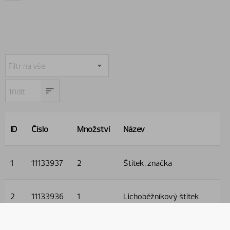
ID
Číslo
Množství
Název
1
11133937
2
Štítek, značka
2
11133936
1
Lichoběžníkový štítek
3
11133935
2
Štítek, kruhový