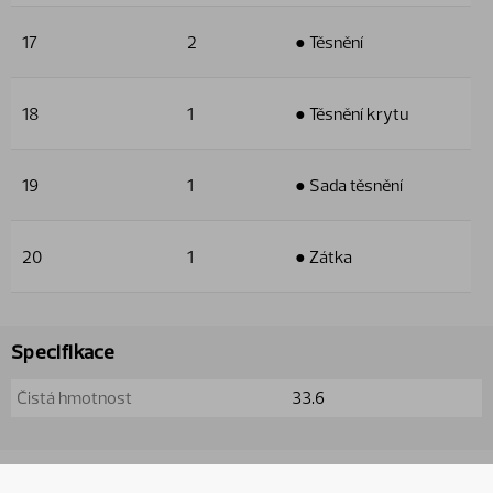
17
2
● Těsnění
18
1
● Těsnění krytu
19
1
● Sada těsnění
20
1
● Zátka
Specifikace
Čistá hmotnost
33.6
Použito v