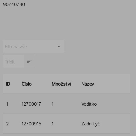
90/40/40
ID
Číslo
Množství
Název
1
12700017
1
Vodítko
2
12700915
1
Zadní tyč