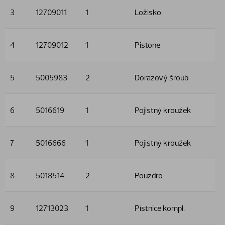
3
12709011
1
Ložisko
4
12709012
1
Pistone
5
5005983
2
Dorazový šroub
6
5016619
1
Pojistný kroužek
7
5016666
1
Pojistný kroužek
8
5018514
2
Pouzdro
9
12713023
1
Pístnice kompl.