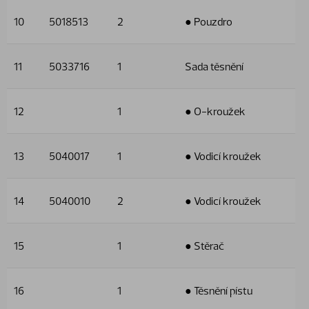
10
5018513
2
● Pouzdro
11
5033716
1
Sada těsnění
12
1
● O-kroužek
13
5040017
1
● Vodicí kroužek
14
5040010
2
● Vodicí kroužek
15
1
● Stěrač
16
1
● Těsnění pístu