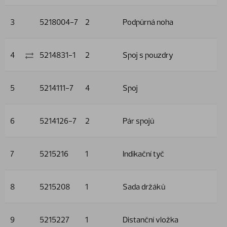
3
5218004-7
2
Podpůrná noha
4
5214831-1
2
Spoj s pouzdry
5
5214111-7
4
Spoj
6
5214126-7
2
Pár spojů
7
5215216
1
Indikační tyč
8
5215208
1
Sada držáků
9
5215227
1
Distanční vložka