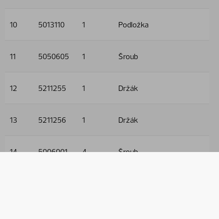
10
5013110
1
Podložka
11
5050605
1
Šroub
12
5211255
1
Držák
13
5211256
1
Držák
14
5006001
4
Šroub
15
5011553
4
Matice
16
5013101
5
Podložka