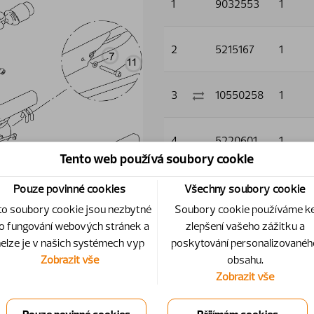
1
9032553
1
2
5215167
1
3
10550258
1
4
5220601
1
Tento web používá soubory cookie
5
5220603
1
Pouze povinné cookies
Všechny soubory cookie
to soubory cookie jsou nezbytné
Soubory cookie používáme k
o fungování webových stránek a
zlepšení vašeho zážitku a
6
5011910
2
elze je v našich systémech vyp
poskytování personalizovanéh
Zobrazit vše
obsahu.
Zobrazit vše
7
5013101
3