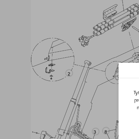
Ty
pr
n