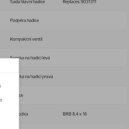
Sada hlavní hadice
Replaces 9031311
Podpěra hadice
Kompaktní ventil
Svorka na hadici levá
Svorka na hadici pravá
e
Matice
o
Podložka
BRB 8,4 x 16