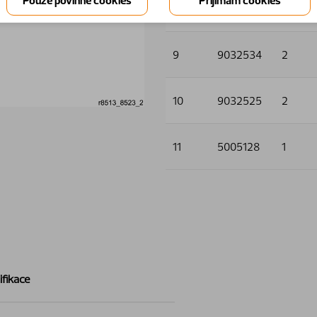
8
9032602
4
9
9032534
2
10
9032525
2
11
5005128
1
ifikace