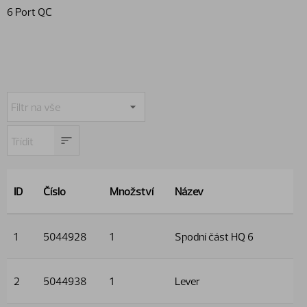
6 Port QC
ID
Číslo
Množství
Název
1
5044928
1
Spodní část HQ 6
2
5044938
1
Lever