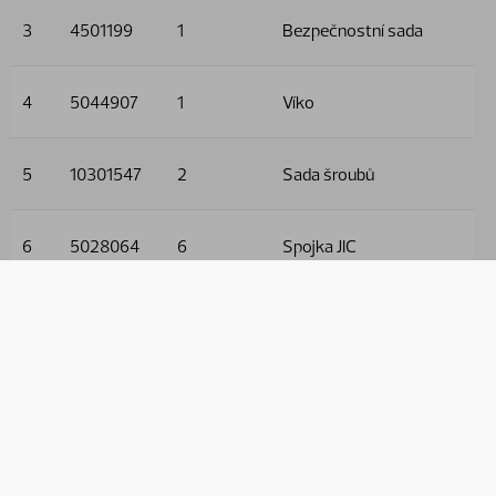
3
4501199
1
Bezpečnostní sada
4
5044907
1
Víko
5
10301547
2
Sada šroubů
6
5028064
6
Spojka JIC
Specifikace
Čistá hmotnost
5.0
Použito v