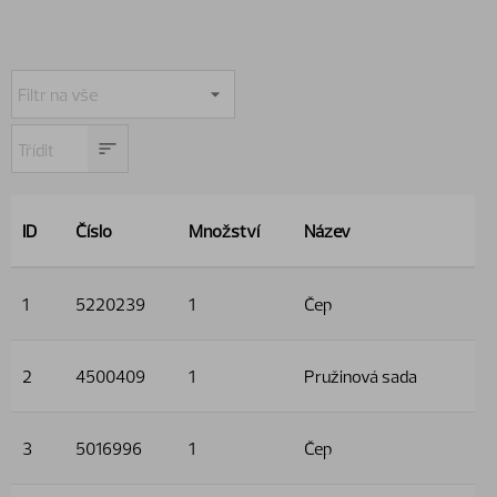
ID
Číslo
Množství
Název
1
5220239
1
Čep
2
4500409
1
Pružinová sada
3
5016996
1
Čep