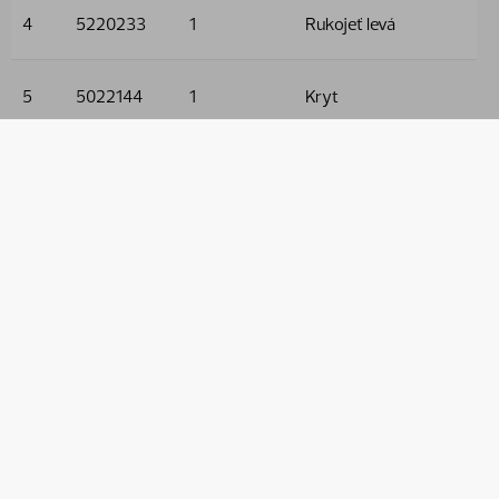
4
5220233
1
Rukojeť levá
5
5022144
1
Kryt
Specifikace
Čistá hmotnost
2.7
Použito v
Název produktu
Číslo dílu
Cesta