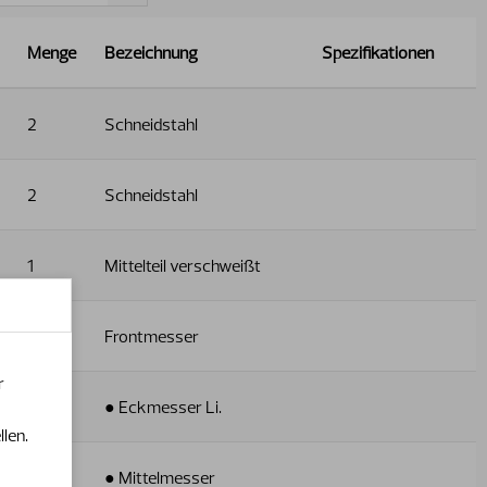
Menge
Bezeichnung
Spezifikationen
2
Schneidstahl
2
Schneidstahl
1
Mittelteil verschweißt
1
Frontmesser
r
1
● Eckmesser Li.
llen.
8
● Mittelmesser