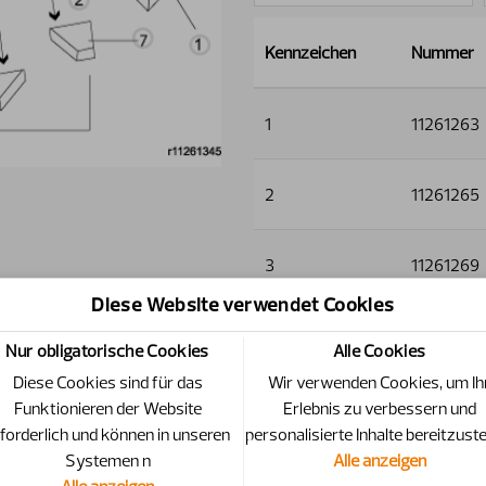
Kennzeichen
Nummer
1
11261263
2
11261265
3
11261269
Diese Website verwendet Cookies
4
11261381
Nur obligatorische Cookies
Alle Cookies
Diese Cookies sind für das
Wir verwenden Cookies, um Ih
5
11261328
Funktionieren der Website
Erlebnis zu verbessern und
forderlich und können in unseren
personalisierte Inhalte bereitzuste
Systemen n
Alle anzeigen
6
11261329