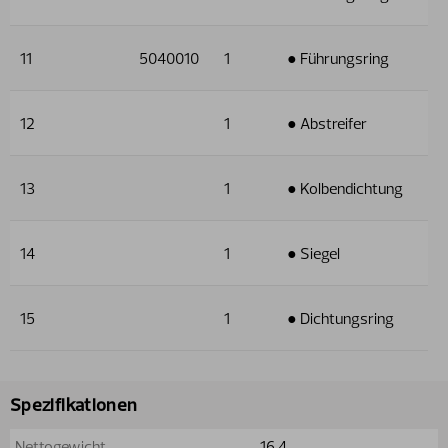
11
5040010
1
● Führungsring
12
1
● Abstreifer
13
1
● Kolbendichtung
14
1
● Siegel
15
1
● Dichtungsring
Spezifikationen
Nettogewicht
16.4