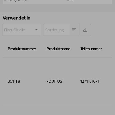
Verwendet in
Produktnummer
Produktname
Teilenummer
O
S
3511T8
+2.0P US
12711610-1
g