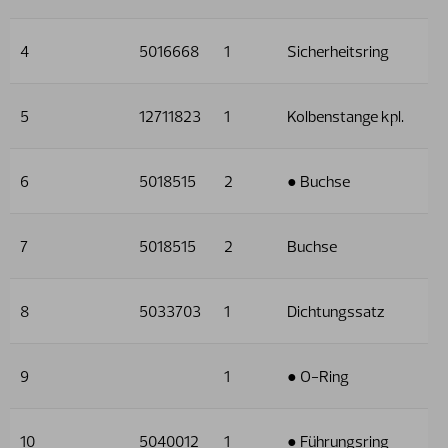
4
5016668
1
Sicherheitsring
5
12711823
1
Kolbenstange kpl.
6
5018515
2
● Buchse
7
5018515
2
Buchse
8
5033703
1
Dichtungssatz
9
1
● O-Ring
10
5040012
1
● Führungsring