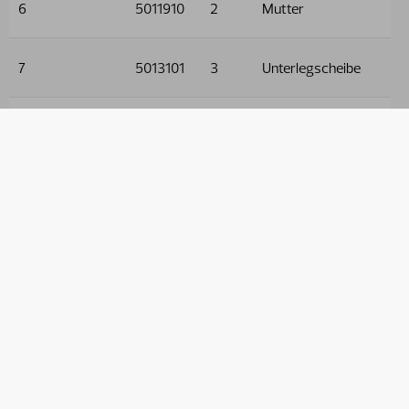
6
5011910
2
Mutter
7
5013101
3
Unterlegscheibe
8
5005128
1
Schraube
9
9032603
2
Schlauch
10
9032632
2
Schlauch
11
9032673
2
Schlauch
12
9032672
2
Schlauch