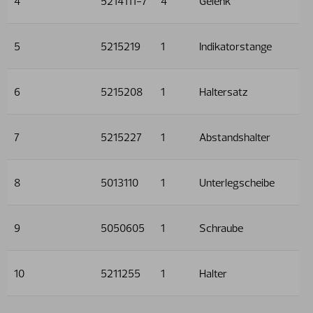
4
5214111-7
4
Gelenk
5
5215219
1
Indikatorstange
6
5215208
1
Haltersatz
7
5215227
1
Abstandshalter
8
5013110
1
Unterlegscheibe
9
5050605
1
Schraube
10
5211255
1
Halter