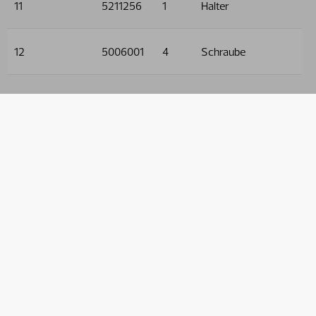
11
5211256
1
Halter
12
5006001
4
Schraube
13
5011553
4
Mutter
14
5013101
5
Unterlegscheibe
15
5215101
2
Schutzkappe
16
5215021
1
Schutzkappe
17
5011910
2
Mutter