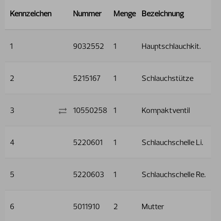
Kennzeichen
Nummer
Menge
Bezeichnung
1
9032552
1
Hauptschlauchkit.
2
5215167
1
Schlauchstütze
3
10550258
1
Kompaktventil
4
5220601
1
Schlauchschelle Li.
5
5220603
1
Schlauchschelle Re.
6
5011910
2
Mutter