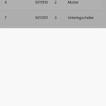
6
5011910
2
Mutter
7
5013101
3
Unterlegscheibe
8
5005128
1
Schraube
9
9032605
2
Schlauch
10
9032631
2
Schlauch
11
9032528
2
Schlauch
12
9032519
2
Schlauch