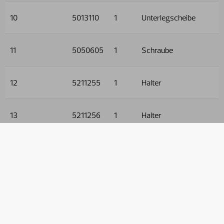
10
5013110
1
Unterlegscheibe
11
5050605
1
Schraube
12
5211255
1
Halter
13
5211256
1
Halter
14
5006001
1
Schraube
15
5011553
4
Mutter
16
5013101
5
Unterlegscheibe