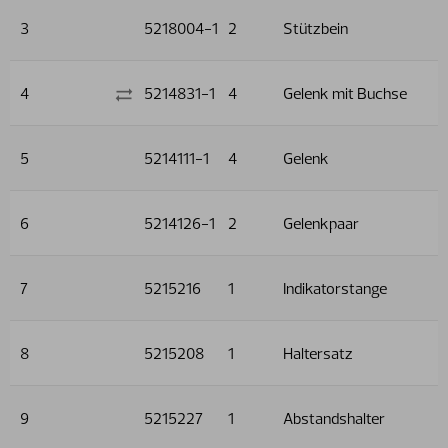
3
5218004-1
2
Stützbein
4
5214831-1
4
Gelenk mit Buchse
5
5214111-1
4
Gelenk
6
5214126-1
2
Gelenkpaar
7
5215216
1
Indikatorstange
8
5215208
1
Haltersatz
9
5215227
1
Abstandshalter