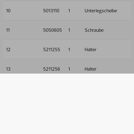
10
5013110
1
Unterlegscheibe
11
5050605
1
Schraube
12
5211255
1
Halter
13
5211256
1
Halter
14
5006001
1
Schraube
15
5011553
4
Mutter
16
5013101
5
Unterlegscheibe