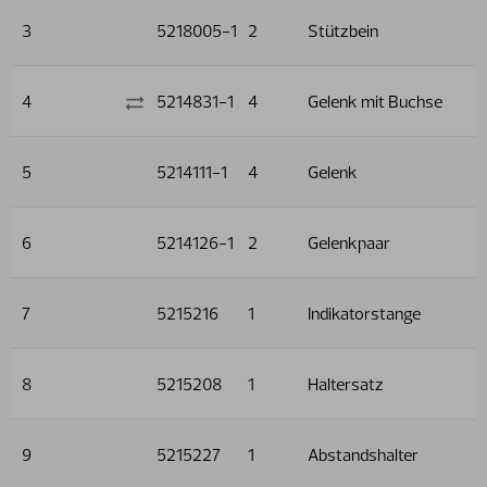
3
5218005-1
2
Stützbein
4
5214831-1
4
Gelenk mit Buchse
5
5214111-1
4
Gelenk
6
5214126-1
2
Gelenkpaar
7
5215216
1
Indikatorstange
8
5215208
1
Haltersatz
9
5215227
1
Abstandshalter