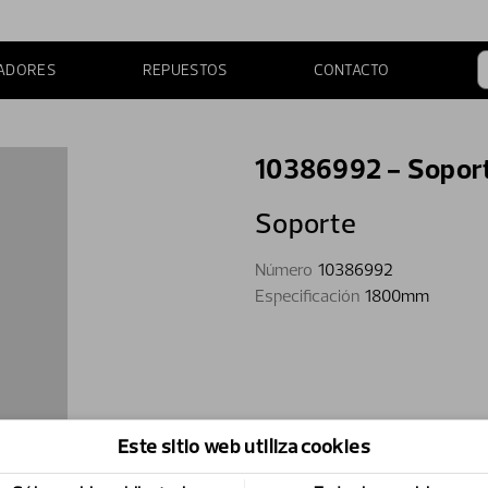
ADORES
REPUESTOS
CONTACTO
10386992 - Sopor
Soporte
Número
10386992
Especificación
1800mm
Este sitio web utiliza cookies