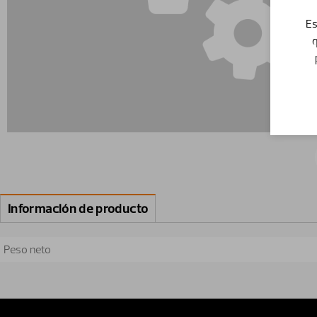
Es
q
Información de producto
Peso neto