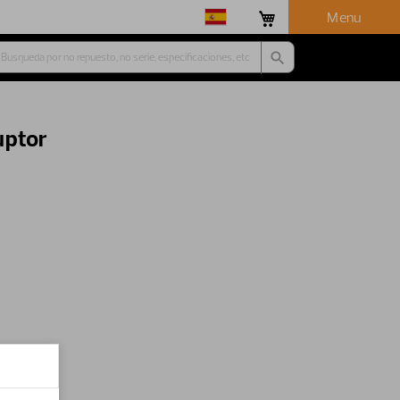
Menu
uptor