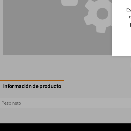
Es
q
Información de producto
Peso neto