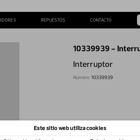
ADORES
REPUESTOS
CONTACTO
10339939 - Interr
Interruptor
Número
10339939
Este sitio web utiliza cookies