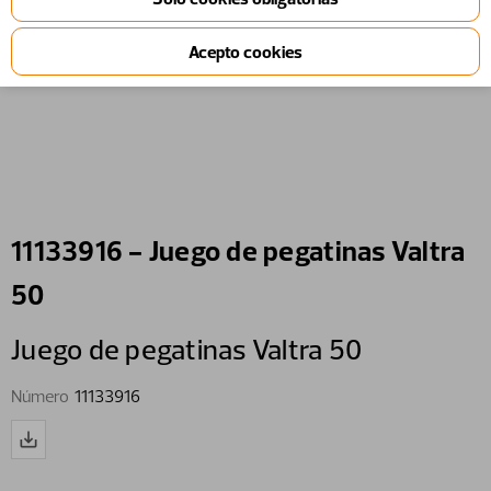
11133916 - Juego de pegatinas Valtra
50
Juego de pegatinas Valtra 50
Número
11133916