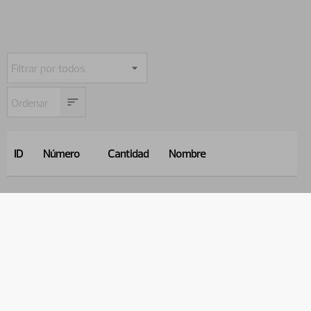
ID
Número
Cantidad
Nombre
1
11133937
2
Pegatina, marca
2
11133936
1
Pegatina, trapezoidal
3
11133935
2
Pegatina, circular