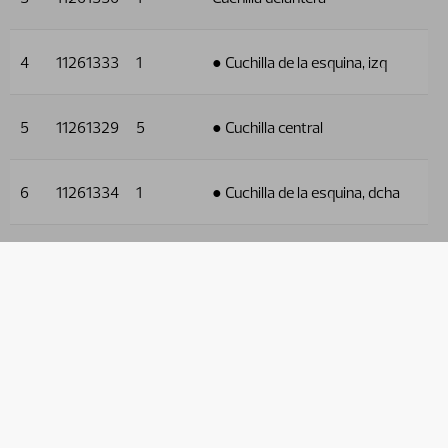
4
11261333
1
● Cuchilla de la esquina, izq
5
11261329
5
● Cuchilla central
6
11261334
1
● Cuchilla de la esquina, dcha
Utilizado en
Nombre
Número
del
de
Ruta
producto
referencia