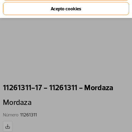
11261311-17 - 11261311 - Mordaza
Mordaza
Número
11261311