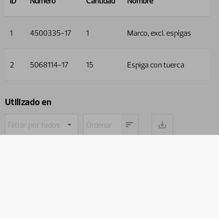
ID
Número
Cantidad
Nombre
1
4500335-17
1
Marco, excl. espigas
2
5068114-17
15
Espiga con tuerca
Utilizado en
Nombre
Número
del
de
Ruta
producto
referencia
Estiércol
Silocut
Silocut SE