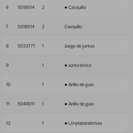
6
5018514
2
● Casquillo
7
5018514
2
Casquillo
8
5033771
1
Juego de juntas
9
1
● Junta tórica
10
1
● Anillo de guía
11
5040011
1
● Anillo de guía
12
1
● Limpiaparabrisas