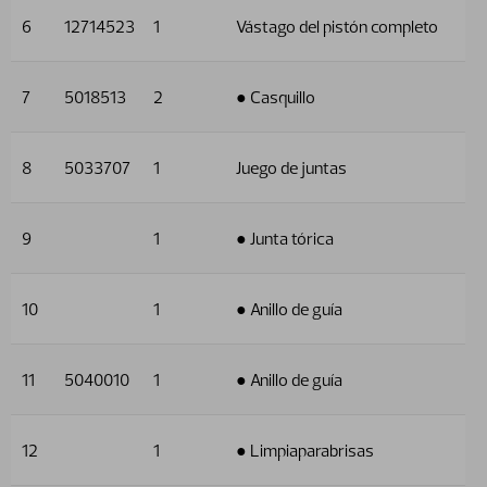
6
12714523
1
Vástago del pistón completo
7
5018513
2
● Casquillo
8
5033707
1
Juego de juntas
9
1
● Junta tórica
10
1
● Anillo de guía
11
5040010
1
● Anillo de guía
12
1
● Limpiaparabrisas