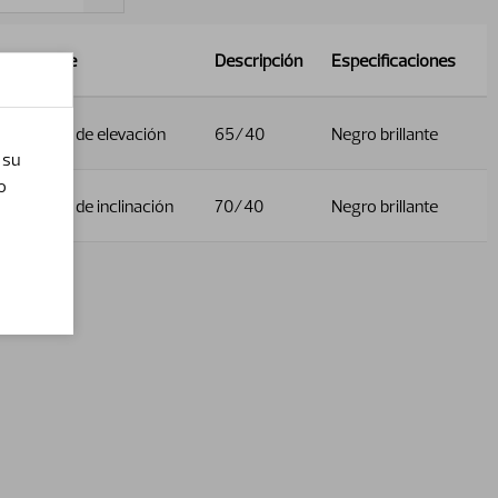
Nombre
Descripción
Especificaciones
Cilindro de elevación
65/40
Negro brillante
 su
o
Cilindro de inclinación
70/40
Negro brillante