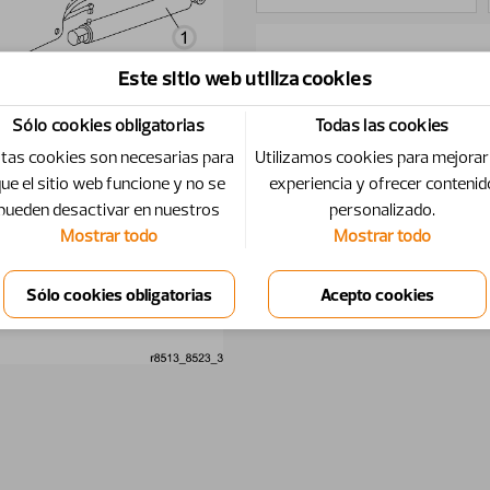
ID
Número
Cantidad
Este sitio web utiliza cookies
Sólo cookies obligatorias
Todas las cookies
1
12712210-1
1
tas cookies son necesarias para
Utilizamos cookies para mejorar
ue el sitio web funcione y no se
experiencia y ofrecer contenid
2
12712410-1
1
pueden desactivar en nuestros
personalizado.
Mostrar todo
Mostrar todo