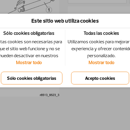
ID
Número
Cantidad
Este sitio web utiliza cookies
Sólo cookies obligatorias
Todas las cookies
1
12711610-1
2
tas cookies son necesarias para
Utilizamos cookies para mejorar
ue el sitio web funcione y no se
experiencia y ofrecer contenid
2
12712610-1
2
pueden desactivar en nuestros
personalizado.
Mostrar todo
Mostrar todo