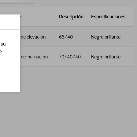
Nombre
Descripción
Especificaciones
Cilindro de elevación
65/40
Negro brillante
 su
o
Cilindro de inclinación
70/40/40
Negro brillante