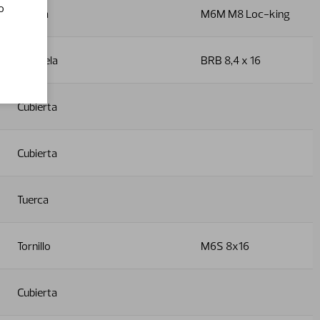
o
Tuerca
M6M M8 Loc-king
Arandela
BRB 8,4 x 16
Cubierta
Cubierta
Tuerca
Tornillo
M6S 8x16
Cubierta