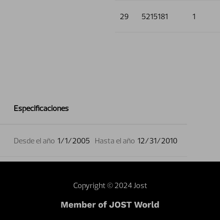
29
5215181
1
Especificaciones
Desde el año
1/1/2005
Hasta el año
12/31/2010
Copyright © 2024 Jost
webmaster
Dealer area
Terms and conditions
Sustainability
Investor 