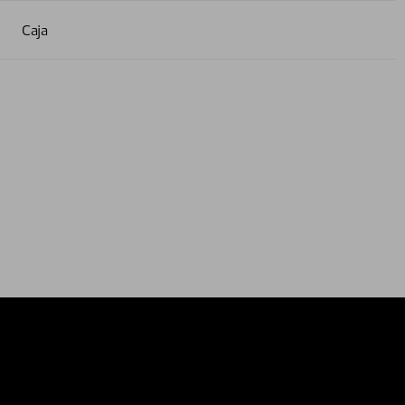
Caja
relations
External privacy note