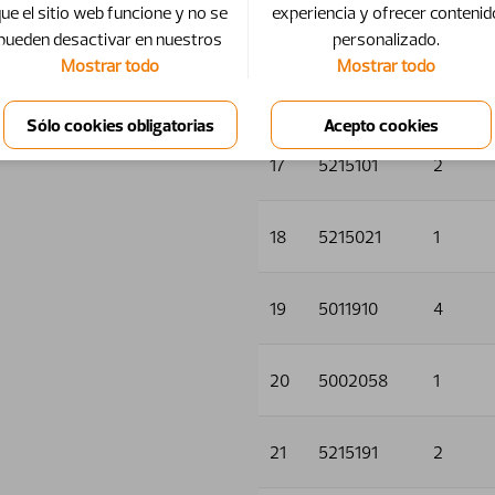
ue el sitio web funcione y no se
experiencia y ofrecer contenid
15
5011553
4
pueden desactivar en nuestros
personalizado.
Mostrar todo
Mostrar todo
16
5013101
5
17
5215101
2
18
5215021
1
19
5011910
4
20
5002058
1
21
5215191
2