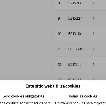
8
5215208
1
9
5215227
1
10
5013110
1
11
5050605
1
12
5211255
1
13
5211256
1
Este sitio web utiliza cookies
14
5006001
4
Sólo cookies obligatorias
Todas las cookies
tas cookies son necesarias para
Utilizamos cookies para mejorar