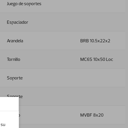
Juego de soportes
Espaciador
Arandela
BRB 10.5x22x2
Tornillo
MC6S 10x50 Loc
Soporte
Soporte
Tornillo
MVBF 8x20
 su