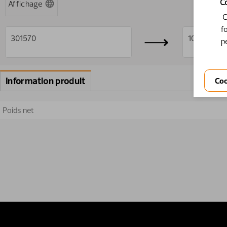
C
Affichage
C
f
301570
10301570
K
p
Information produit
Poids net