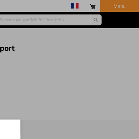
Menu
pport