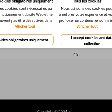
ookies obligatoires uniquement
Tous les cookies
es cookies sont nécessaires au
Nous utilisons des cookies po
onctionnement du site Web et ne
améliorer votre expérience et v
it support
euvent pas être désactivés dans
proposer un contenu personnali
Afficher tout
Afficher tout
4.9
Copyright © 2024 Jost