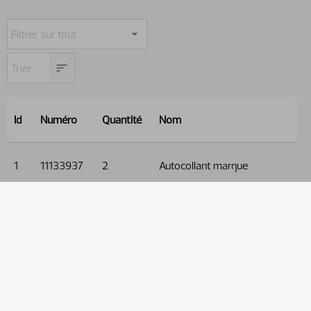
Id
Numéro
Quantité
Nom
1
11133937
2
Autocollant marque
2
11133936
1
Autocollant, Trapézoïdal
3
11133935
2
Autocollant Circulaire
4
11133926
2
Valtra 40