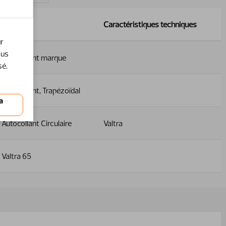
Nom
Caractéristiques techniques
ur
ous
Autocollant marque
sé.
Autocollant, Trapézoïdal
Autocollant Circulaire
Valtra
Valtra 65