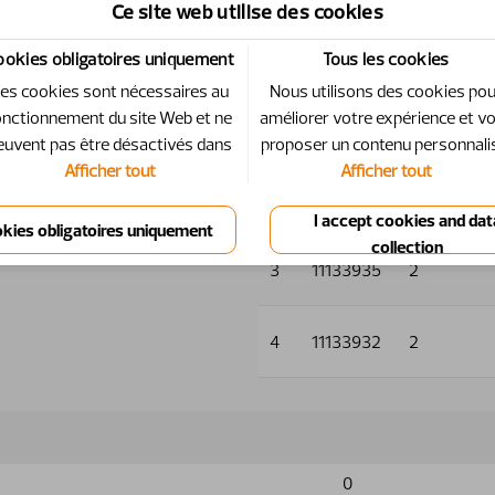
Ce site web utilise des cookies
Id
Numéro
Quantité
ookies obligatoires uniquement
Tous les cookies
es cookies sont nécessaires au
Nous utilisons des cookies po
onctionnement du site Web et ne
améliorer votre expérience et v
1
11133937
2
euvent pas être désactivés dans
proposer un contenu personnali
Afficher tout
Afficher tout
2
11133936
1
3
11133935
2
4
11133932
2
0