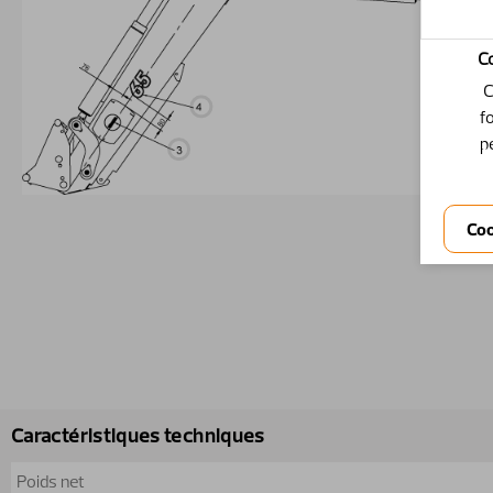
C
C
f
p
Caractéristiques techniques
Poids net