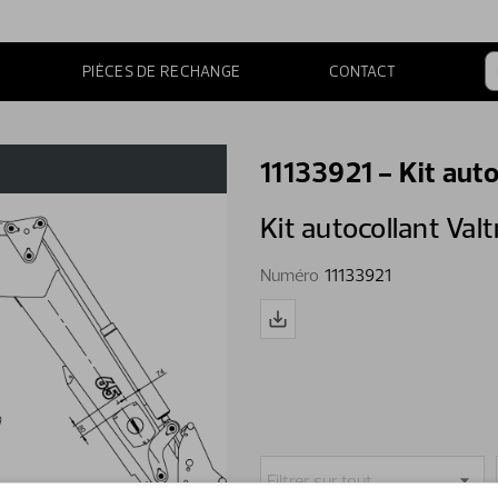
PIÈCES DE RECHANGE
CONTACT
11133921 - Kit auto
Kit autocollant Valt
Numéro
11133921