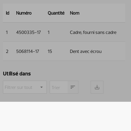
Id
Numéro
Quantité
Nom
1
4500335-17
1
Cadre, fourni sans cadre
2
5068114-17
15
Dent avec écrou
Utilisé dans
Nom du produit
Référence
Voie
Manutention
Silocut
Silocut