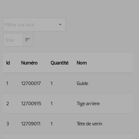
Id
Numéro
Quantité
Nom
1
12700017
1
Guide
2
12700915
1
Tige arrière
3
12709011
1
Tête de vérin