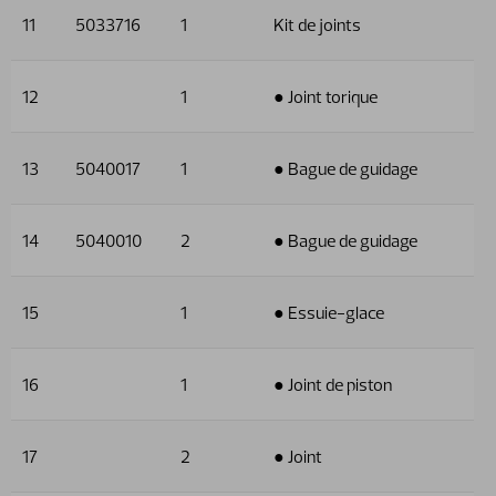
11
5033716
1
Kit de joints
12
1
● Joint torique
13
5040017
1
● Bague de guidage
14
5040010
2
● Bague de guidage
15
1
● Essuie-glace
16
1
● Joint de piston
17
2
● Joint