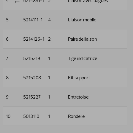
4
5214831-1
2
Liaison avec bagues
5
5214111-1
4
Liaison mobile
6
5214126-1
2
Paire de liaison
7
5215219
1
Tige indicatrice
8
5215208
1
Kit support
9
5215227
1
Entretoise
10
5013110
1
Rondelle