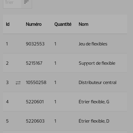
Id
Numéro
Quantité
Nom
1
9032553
1
Jeu de flexibles
2
5215167
1
Support de flexible
3
10550258
1
Distributeur central
4
5220601
1
Étrier flexible, G
5
5220603
1
Étrier flexible, D