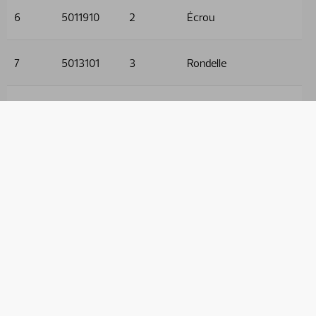
6
5011910
2
Écrou
7
5013101
3
Rondelle
8
5005128
1
Vis
9
9032604
2
Flexible
10
9032632
2
Flexible
11
9032534
2
Flexible
12
9032525
2
Flexible