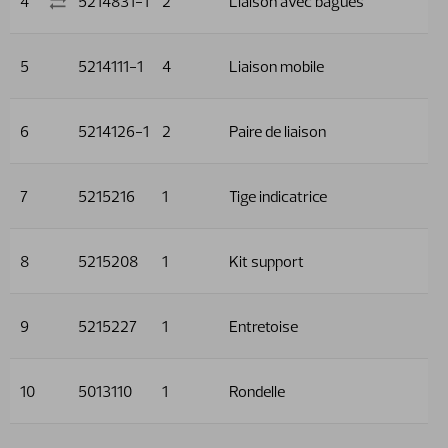
4
5214831-1
2
Liaison avec bagues
5
5214111-1
4
Liaison mobile
6
5214126-1
2
Paire de liaison
7
5215216
1
Tige indicatrice
8
5215208
1
Kit support
9
5215227
1
Entretoise
10
5013110
1
Rondelle