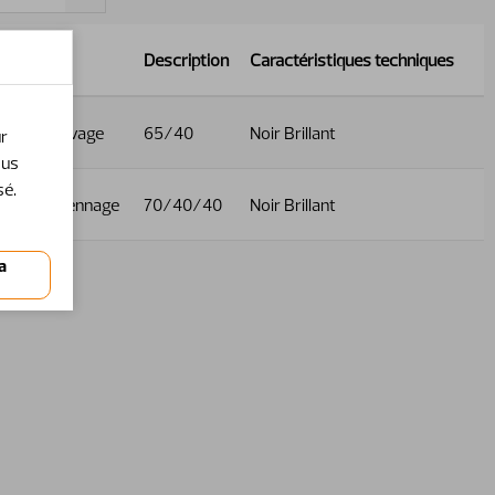
Nom
Description
Caractéristiques techniques
Vérin de levage
65/40
Noir Brillant
ur
ous
sé.
Vérin de bennage
70/40/40
Noir Brillant