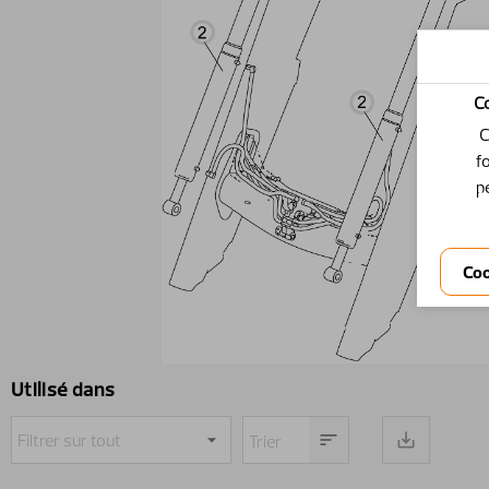
C
C
f
p
Utilisé dans