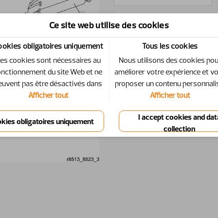
Ce site web utilise des cookies
Id
Numéro
Quantité
ookies obligatoires uniquement
Tous les cookies
1
12711610-1
2
es cookies sont nécessaires au
Nous utilisons des cookies po
onctionnement du site Web et ne
améliorer votre expérience et v
euvent pas être désactivés dans
proposer un contenu personnali
2
12712610-1
2
Afficher tout
Afficher tout