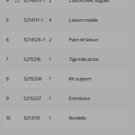
4
5214831-1
2
Liaison avec bagues
5
5214111-1
4
Liaison mobile
6
5214126-1
2
Paire de liaison
7
5215216
1
Tige indicatrice
8
5215208
1
Kit support
9
5215227
1
Entretoise
10
5013110
1
Rondelle