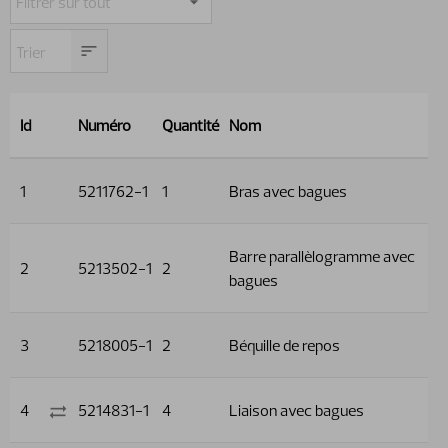
Id
Numéro
Quantité
Nom
1
5211762-1
1
Bras avec bagues
Barre parallèlogramme avec
2
5213502-1
2
bagues
3
5218005-1
2
Béquille de repos
4
5214831-1
4
Liaison avec bagues