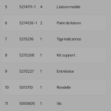
5
5214111-1
4
Liaison mobile
6
5214126-1
2
Paire de liaison
7
5215216
1
Tige indicatrice
8
5215208
1
Kit support
9
5215227
1
Entretoise
10
5013110
1
Rondelle
11
5050605
1
Vis