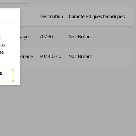
Nom
Description
Caractéristiques techniques
Vérin de levage
70/40
Noir Brillant
ur
ous
sé.
Vérin de bennage
80/40/40
Noir Brillant