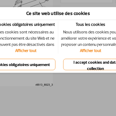
Ce site web utilise des cookies
Id
Numéro
Quantité
ookies obligatoires uniquement
Tous les cookies
1
12712310-1
2
es cookies sont nécessaires au
Nous utilisons des cookies po
onctionnement du site Web et ne
améliorer votre expérience et v
euvent pas être désactivés dans
proposer un contenu personnali
2
12712710-1
2
Afficher tout
Afficher tout