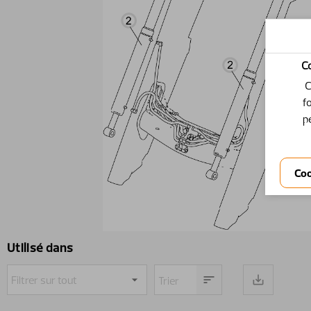
C
C
f
p
Utilisé dans