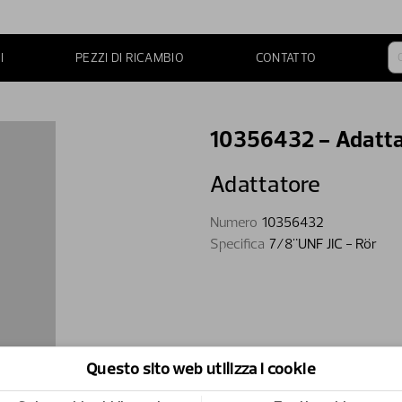
I
PEZZI DI RICAMBIO
CONTATTO
10356432 - Adatta
Adattatore
Numero
10356432
Specifica
7/8"UNF JIC - Rör
Questo sito web utilizza i cookie