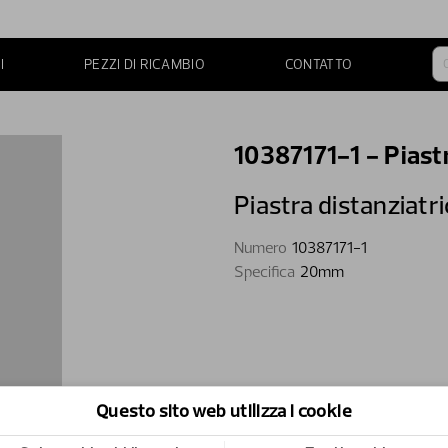
I
PEZZI DI RICAMBIO
CONTATTO
10387171-1 - Piast
Piastra distanziatr
Numero
10387171-1
Specifica
20mm
Questo sito web utilizza i cookie