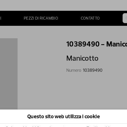
I
PEZZI DI RICAMBIO
CONTATTO
10389490 - Manic
Manicotto
Numero
10389490
Questo sito web utilizza i cookie