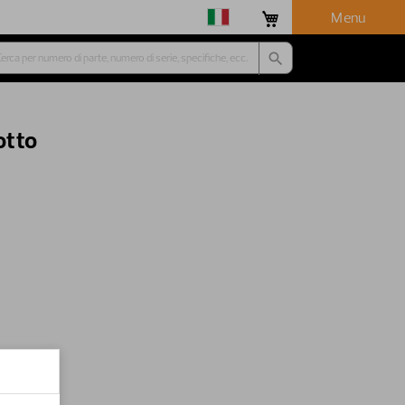
Menu
otto