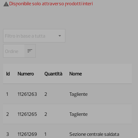
Disponibile solo attraverso prodotti interi
Id
Numero
Quantità
Nome
1
11261263
2
Tagliente
2
11261265
2
Tagliente
3
11261269
1
Sezione centrale saldata