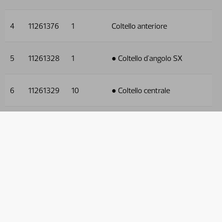
4
11261376
1
Coltello anteriore
5
11261328
1
● Coltello d'angolo SX
6
11261329
10
● Coltello centrale
7
11261327
1
● Coltello d'angolo DX
Uso
Nome