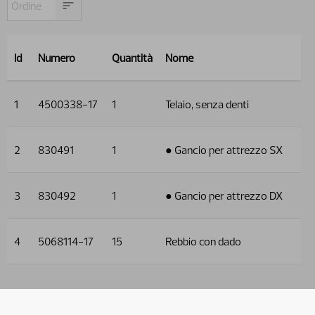
Id
Numero
Quantità
Nome
1
4500338-17
1
Telaio, senza denti
2
830491
1
● Gancio per attrezzo SX
3
830492
1
● Gancio per attrezzo DX
4
5068114-17
15
Rebbio con dado
Uso