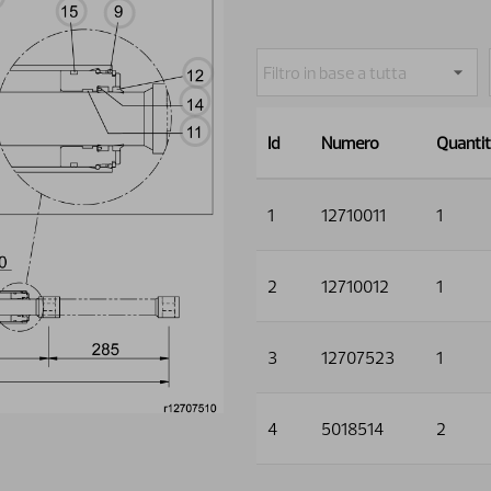
Id
Numero
Quanti
1
12710011
1
2
12710012
1
3
12707523
1
4
5018514
2