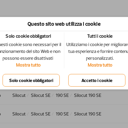
Percorso
Questo sito web utilizza i cookie
Solo cookie obbligatori
Tutti i cookie
o
Silocut
Silocut SE
150 SE
Silocut 150 SE
esti cookie sono necessari per il
Utilizziamo i cookie per migliorar
unzionamento del sito Web e non
tua esperienza e fornire contenu
o
Silocut
Silocut SE
150 SE
Silocut 150 SE
possono essere disattivati ​​
personalizzati.
Mostra tutto
Mostra tutto
o
Silocut
Silocut SE
150 SE
Silocut 150 SE
o
Silocut
Silocut SE
190 SE
Silocut 190 SE
o
Silocut
Silocut SE
190 SE
Silocut 190 SE