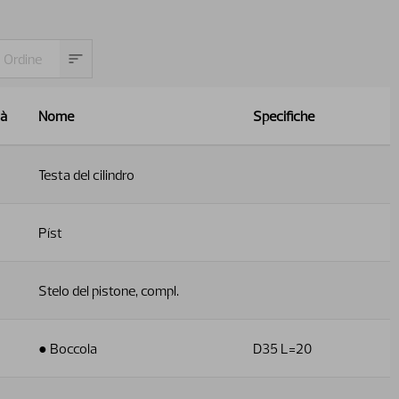
tà
Nome
Specifiche
Testa del cilindro
Píst
Stelo del pistone, compl.
● Boccola
D35 L=20