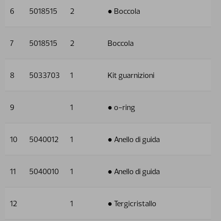
6
5018515
2
● Boccola
7
5018515
2
Boccola
8
5033703
1
Kit guarnizioni
9
1
● o-ring
10
5040012
1
● Anello di guida
11
5040010
1
● Anello di guida
12
1
● Tergicristallo