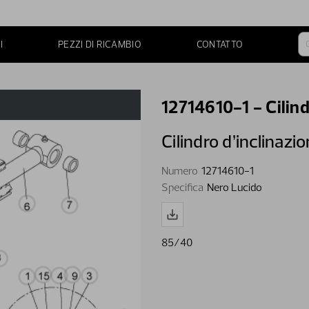
I
PEZZI DI RICAMBIO
CONTATTO
12714610-1 - Cilind
Cilindro d’inclinazi
Numero
12714610-1
Specifica
Nero Lucido
85/40