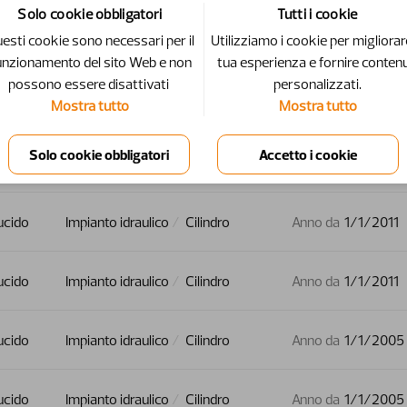
Solo cookie obbligatori
Tutti i cookie
esti cookie sono necessari per il
Utilizziamo i cookie per migliorar
e
Percorso
Specifiche
unzionamento del sito Web e non
tua esperienza e fornire contenu
possono essere disattivati ​​
personalizzati.
ucido
Impianto idraulico
Cilindro
Anno da
1/1/2005
Mostra tutto
Mostra tutto
ucido
Impianto idraulico
Cilindro
Anno da
1/1/2005
ucido
Impianto idraulico
Cilindro
Anno da
1/1/2011
ucido
Impianto idraulico
Cilindro
Anno da
1/1/2011
ucido
Impianto idraulico
Cilindro
Anno da
1/1/2005
ucido
Impianto idraulico
Cilindro
Anno da
1/1/2005