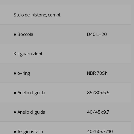
Stelo del pistone, compl.
● Boccola
D40 L=20
Kit guarnizioni
● o-ring
NBR 70Sh
● Anello di guida
85/80x5.5
● Anello di guida
40/45x9,7
● Tergicristallo
40/50x7/10