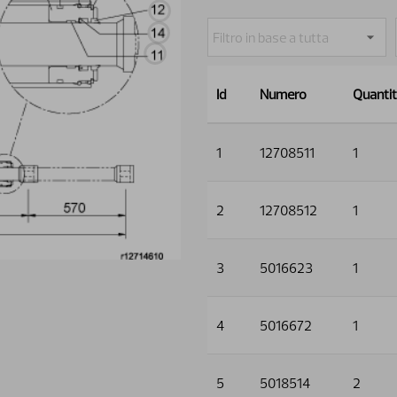
Id
Numero
Quanti
1
12708511
1
2
12708512
1
3
5016623
1
4
5016672
1
5
5018514
2