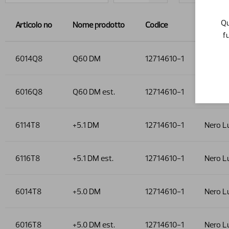
Qu
Articolo no
Nome prodotto
Codice
Opzion
f
6014Q8
Q60 DM
12714610-1
Nero L
6016Q8
Q60 DM est.
12714610-1
Nero L
6114T8
+5.1 DM
12714610-1
Nero L
6116T8
+5.1 DM est.
12714610-1
Nero L
6014T8
+5.0 DM
12714610-1
Nero L
6016T8
+5.0 DM est.
12714610-1
Nero L