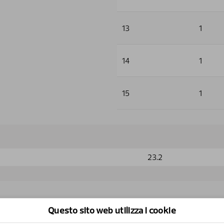
13
1
14
1
15
1
23.2
Questo sito web utilizza i cookie