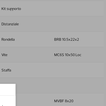
Kit supporto
Distanziale
Rondella
BRB 10.5x22x2
Vite
MC6S 10x50 Loc
Staffa
Staffa
Vite
MVBF 8x20