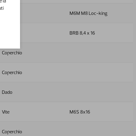
e la
ti
Dado
M6M M8 Loc-king
Rondella
BRB 8,4 x 16
Coperchio
Coperchio
Dado
Vite
M6S 8x16
Coperchio