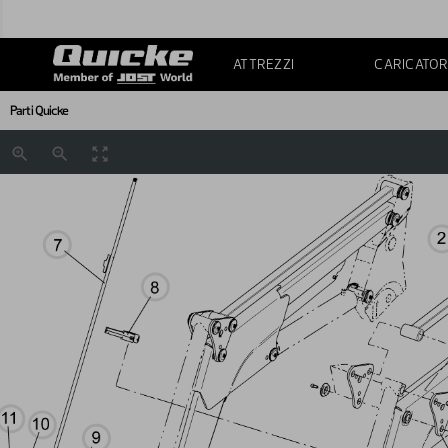
ATTREZZI
CARICATOR
Parti Quicke