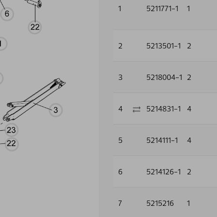
1
5211771-1
1
2
5213501-1
2
3
5218004-1
2
4
5214831-1
4
5
5214111-1
4
6
5214126-1
2
7
5215216
1