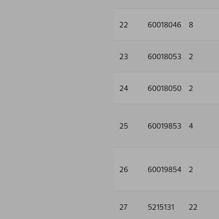
22
60018046
8
23
60018053
2
24
60018050
2
25
60019853
4
26
60019854
2
27
5215131
22