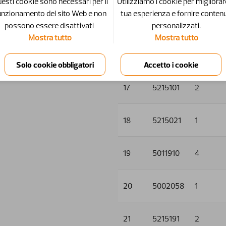
esti cookie sono necessari per il
Utilizziamo i cookie per migliorar
unzionamento del sito Web e non
tua esperienza e fornire contenu
15
5011553
4
possono essere disattivati ​​
personalizzati.
Mostra tutto
Mostra tutto
16
5013101
5
17
5215101
2
18
5215021
1
19
5011910
4
20
5002058
1
21
5215191
2