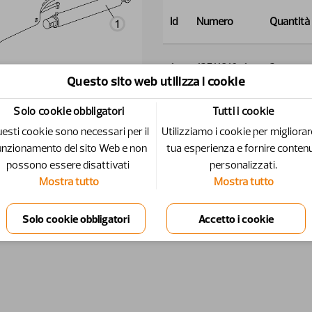
Id
Numero
Quantità
1
12711810-1
2
Questo sito web utilizza i cookie
Solo cookie obbligatori
Tutti i cookie
2
12712510-1
2
esti cookie sono necessari per il
Utilizziamo i cookie per migliorar
unzionamento del sito Web e non
tua esperienza e fornire contenu
possono essere disattivati ​​
personalizzati.
Mostra tutto
Mostra tutto