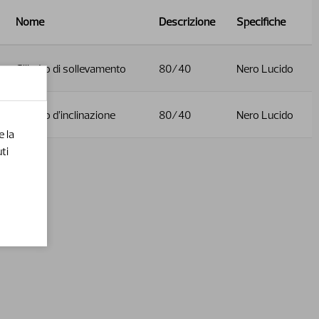
Nome
Descrizione
Specifiche
Cilindro di sollevamento
80/40
Nero Lucido
Cilindro d’inclinazione
80/40
Nero Lucido
e la
ti