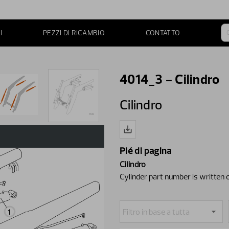
I
PEZZI DI RICAMBIO
CONTATTO
4014_3 - Cilindro
Cilindro
Pié di pagina
Cilindro
Cylinder part number is written o