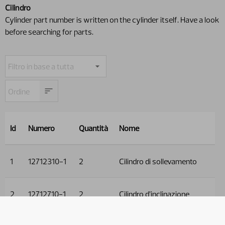
Cilindro
Cylinder part number is written on the cylinder itself. Have a look
before searching for parts.
Id
Numero
Quantità
Nome
1
12712310-1
2
Cilindro di sollevamento
2
12712710-1
2
Cilindro d’inclinazione